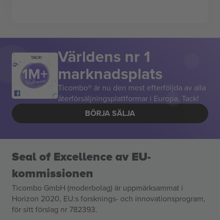
Världens nr 1
TACK!
marknadsplats
Ticombo® är nu den mest efterföljda av alla
återförsäljningsplattformar i Europa. Tack!
BÖRJA SÄLJA
Seal of Excellence av EU-
kommissionen
Ticombo GmbH (moderbolag) är uppmärksammat i
Horizon 2020, EU:s forsknings- och innovationsprogram,
för sitt förslag nr 782393.