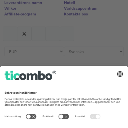
Leverantörens namn
Hotell
Villkor
Världscupcentrum
Affiliate-program
Kontakta oss
Kontor och support
Germany
United Kingdom
Unter den Linden 24, 10117
167 City Road, London, Greater
Berlin, Germany
London, EC1V 1AW, United
Kingdom
United States
Switzerland
131 Continental Dr, Suite 305,
Dorfstrasse 52a, 6390