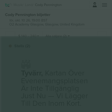
Logga in
Musik
Land
Cody Pennington
Cody Pennington biljetter
lör, okt. 10 26, 19:00 BST
O2 Academy Glasgow,
Glasgow, United Kingdom
$
140
-
240
Alla säljare (2)
Stalls (2)
Tyvärr,
Kartan Över
Evenemangsplatsen
Är Inte Tillgänglig
Just Nu — Vi Lägger
Till Den Inom Kort.