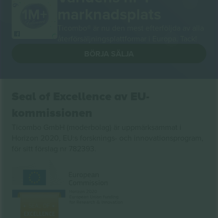
marknadsplats
Ticombo® är nu den mest efterföljda av alla
återförsäljningsplattformar i Europa. Tack!
BÖRJA SÄLJA
Seal of Excellence av EU-
kommissionen
Ticombo GmbH (moderbolag) är uppmärksammat i
Horizon 2020, EU:s forsknings- och innovationsprogram,
för sitt förslag nr 782393.