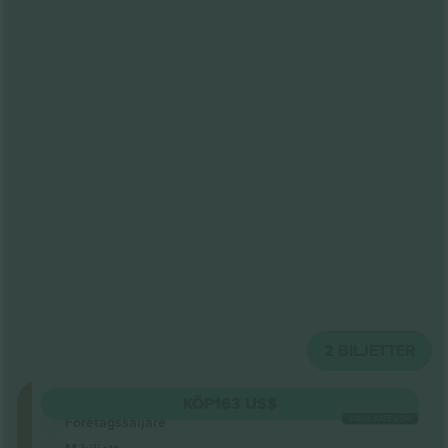
2
BILJETTER
Stalls
KÖP
163 US$
VARJE KATEGORI
Företagssäljare