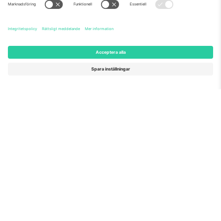
Vårt team
Frågor och mer
TixProtect
Hur det fungerar
Leverantörens namn
Hotell
Villkor
Världscupcentrum
Affiliate-program
Kontakta oss
Kontor och support
Germany
United Kingdom
Unter den Linden 24, 10117
167 City Road, London, Greater
Berlin, Germany
London, EC1V 1AW, United
Kingdom
United States
Switzerland