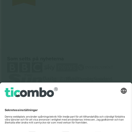
Som setts på nyheterna
Om oss
Företagstjänster