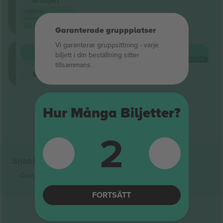
M-biljett
Lägsta
evenemangspris
på
Garanterade gruppplatser
Vi garanterar gruppsittning ‑ varje
Stalls
KÖP
218 US$
biljett i din beställning sitter
5.0 (1)
VARJE KATEGORI
tillsammans.
Företagssäljare
M-biljett
Slut på resultat
Hur Många Biljetter?
2
Snabblänkar
Cody Pennington
biljetter
FORTSÄTT