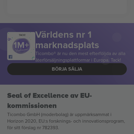
Världens nr 1
TACK!
marknadsplats
Ticombo® är nu den mest efterföljda av alla
återförsäljningsplattformar i Europa. Tack!
BÖRJA SÄLJA
Seal of Excellence av EU-
kommissionen
Ticombo GmbH (moderbolag) är uppmärksammat i
Horizon 2020, EU:s forsknings- och innovationsprogram,
för sitt förslag nr 782393.