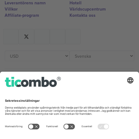
Leverantörens namn
Hotell
Villkor
Världscupcentrum
Affiliate-program
Kontakta oss
Kontor och support
Germany
United Kingdom
Unter den Linden 24, 10117
167 City Road, London, Greater
Berlin, Germany
London, EC1V 1AW, United
Kingdom
United States
Switzerland
131 Continental Dr, Suite 305,
Dorfstrasse 52a, 6390