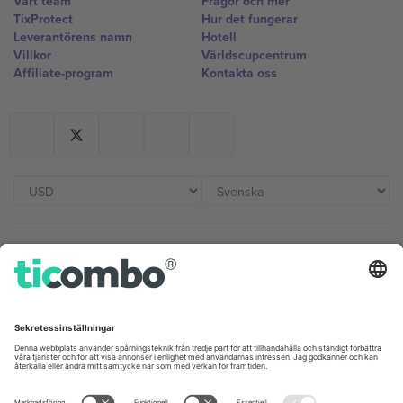
Vårt team
Frågor och mer
TixProtect
Hur det fungerar
Leverantörens namn
Hotell
Villkor
Världscupcentrum
Affiliate-program
Kontakta oss
Kontor och support
Germany
United Kingdom
Unter den Linden 24, 10117
167 City Road, London, Greater
Berlin, Germany
London, EC1V 1AW, United
Kingdom
United States
Switzerland