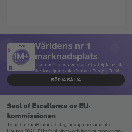
Världens nr 1
TACK!
marknadsplats
Ticombo® är nu den mest efterföljda av alla
återförsäljningsplattformar i Europa. Tack!
BÖRJA SÄLJA
Seal of Excellence av EU-
kommissionen
Ticombo GmbH (moderbolag) är uppmärksammat i
Horizon 2020, EU:s forsknings- och innovationsprogram,