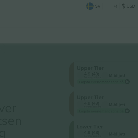
SV
+1
USD
)
Upper Tier
4.9 (43)
M-biljett
Företagssäljare
Lägsta evenemangspris på
Upper Tier
ver
4.9 (43)
M-biljett
Företagssäljare
Lägsta evenemangspris på
tsen
Lower Tier
ig
4.9 (43)
M-biljett
Företagssäljare