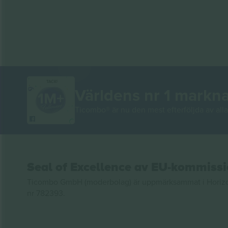
TACK!
Världens nr 1 markn
Ticombo® är nu den mest efterföljda av alla 
Seal of Excellence av EU-kommiss
Ticombo GmbH (moderbolag) är uppmärksammat i Horizon 2
nr 782393.