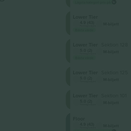
Lägsta kategori pris på
Lower Tier
4.9 (43)
M-biljett
Företagssäljare
Bästa värde
Lower Tier
Sektion 128
5.0 (2)
M-biljett
Företagssäljare
Bästa värde
Lower Tier
Sektion 125
5.0 (2)
M-biljett
Företagssäljare
Lower Tier
Sektion 101
5.0 (2)
M-biljett
Företagssäljare
Floor
4.9 (43)
M-biljett
Företagssäljare