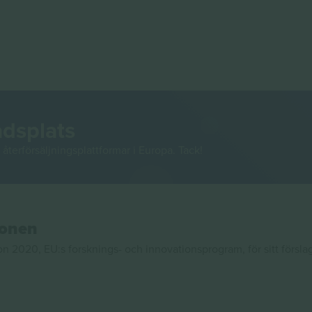
adsplats
återförsäljningsplattformar i Europa. Tack!
ionen
020, EU:s forsknings- och innovationsprogram, för sitt försla