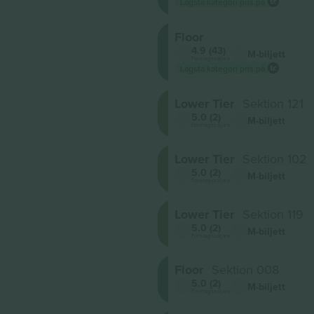
Lägsta kategori pris på
Floor
4.9 (43)
M-biljett
Företagssäljare
Lägsta kategori pris på
Lower Tier
Sektion 121
5.0 (2)
M-biljett
Företagssäljare
Lower Tier
Sektion 102
5.0 (2)
M-biljett
Företagssäljare
Lower Tier
Sektion 119
5.0 (2)
M-biljett
Företagssäljare
Floor
Sektion 008
5.0 (2)
M-biljett
Företagssäljare