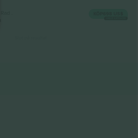
Rad .
KÖP
698 US$
VARJE KATEGORI
t
Slut på resultat