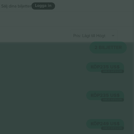
Logga in
Sälj dina biljetter
Pris: Lågt till Högt
2
BILJETTER
KÖP
235 US$
VARJE KATEGORI
KÖP
235 US$
VARJE KATEGORI
KÖP
249 US$
VARJE KATEGORI