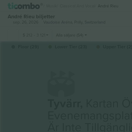
Musik
Classical And Vocal
André Rieu
André Rieu biljetter
sep. 26, 2026
Vaudoise Aréna,
Prilly, Switzerland
$
212
-
3 121
Alla säljare (54)
Floor (29)
Lower Tier (23)
Upper Tier (2
Tyvärr,
Kartan Ö
Evenemangspla
Är Inte Tillgängl