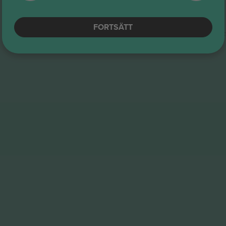
Lower Tier
Sektion 126
FORTSÄTT
Företagssäljare
M-biljet