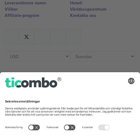
Leverantörens namn
Hotell
Villkor
Världscupcentrum
Affiliate-program
Kontakta oss
Kontor och support
Germany
United Kingdom
Unter den Linden 24, 10117
167 City Road, London, Greater
Berlin, Germany
London, EC1V 1AW, United
Kingdom
United States
Switzerland
131 Continental Dr, Suite 305,
Dorfstrasse 52a, 6390