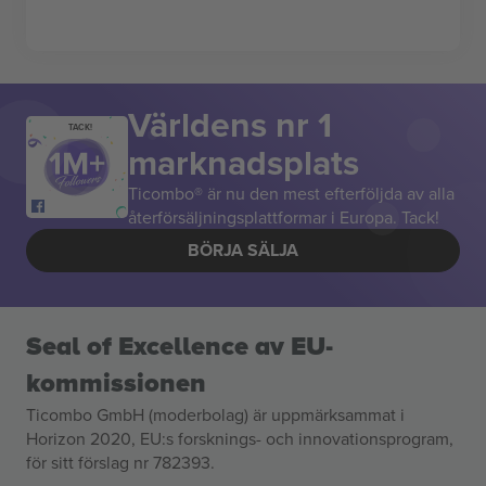
Världens nr 1
TACK!
marknadsplats
Ticombo® är nu den mest efterföljda av alla
återförsäljningsplattformar i Europa. Tack!
BÖRJA SÄLJA
Seal of Excellence av EU-
kommissionen
Ticombo GmbH (moderbolag) är uppmärksammat i
Horizon 2020, EU:s forsknings- och innovationsprogram,
för sitt förslag nr 782393.