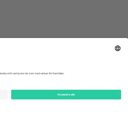
ondon, EC1V 1AW, United Kingdom
Switzerland