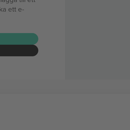
a ett e-
G