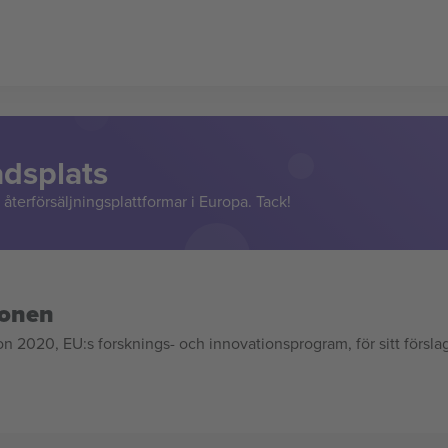
adsplats
återförsäljningsplattformar i Europa. Tack!
ionen
020, EU:s forsknings- och innovationsprogram, för sitt försla