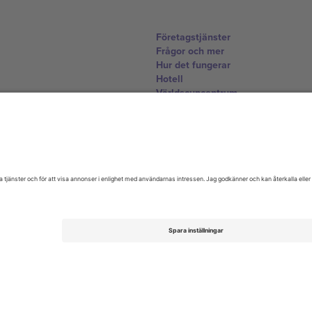
Företagstjänster
Frågor och mer
Hur det fungerar
Hotell
Världscupcentrum
Kontakta oss
United Kingdom
167 City Road, London, Greater L
Switzerland
United States
Dorfstrasse 52a, 6390 Engelberg, 