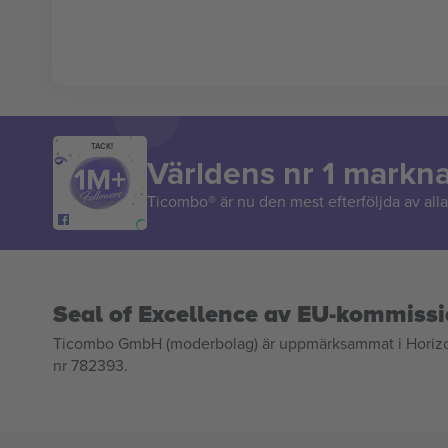
TACK!
Världens nr 1 markn
Ticombo® är nu den mest efterföljda av alla 
Seal of Excellence av EU-kommiss
Ticombo GmbH (moderbolag) är uppmärksammat i Horizon 2
nr 782393.