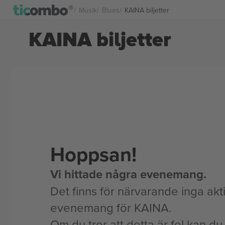
Musik
Blues
KAINA biljetter
KAINA biljetter
Hoppsan!
Vi hittade några evenemang.
Det finns för närvarande inga akt
evenemang för KAINA.
Om du tror att detta är fel kan du l