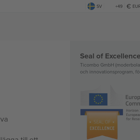
SV
+49
EU
Seal of Excellen
Ticombo GmbH (moderbolag)
och innovationsprogram, för
iva
ägga till ett