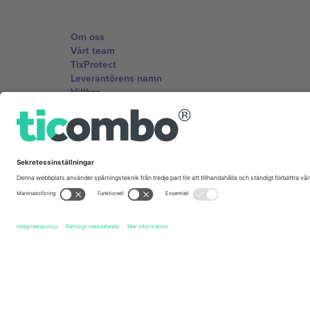
Om oss
Vårt team
TixProtect
Leverantörens namn
Villkor
Affiliate-program
Kontor och support
Germany
Unter den Linden 24, 10117 Berlin, Germany
United States
131 Continental Dr, Suite 305, Newark, Delaware 19713, 