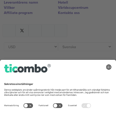
Leverantörens namn
Hotell
Villkor
Världscupcentrum
Affiliate-program
Kontakta oss
Kontor och support
Germany
United Kingdom
Unter den Linden 24, 10117
167 City Road, London, Greater
Berlin, Germany
London, EC1V 1AW, United
Kingdom
United States
Switzerland
131 Continental Dr, Suite 305,
Dorfstrasse 52a, 6390