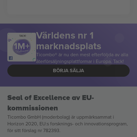
Världens nr 1
TACK!
marknadsplats
Ticombo® är nu den mest efterföljda av alla
återförsäljningsplattformar i Europa. Tack!
BÖRJA SÄLJA
Seal of Excellence av EU-
kommissionen
Ticombo GmbH (moderbolag) är uppmärksammat i
Horizon 2020, EU:s forsknings- och innovationsprogram,
för sitt förslag nr 782393.