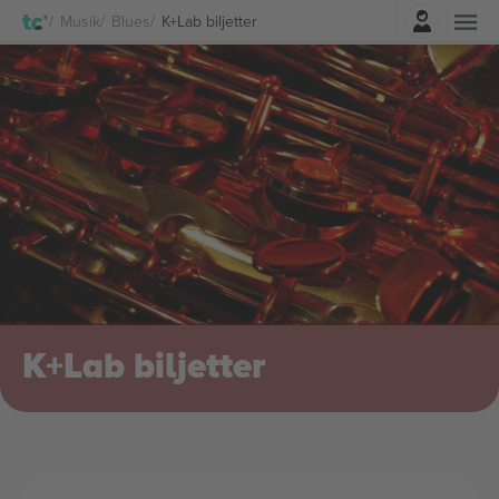
Logga in
Musik
Blues
K+Lab biljetter
K+Lab biljetter