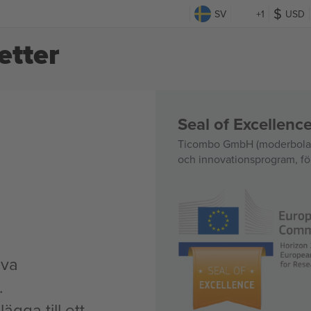
SV
+1
USD
tter
Seal of Excellen
Ticombo GmbH (moderbolag)
och innovationsprogram, för
iva
.
ägga till ett