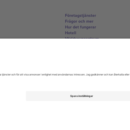
Företagstjänster
Frågor och mer
Hur det fungerar
Hotell
Världscupcentrum
Kontakta oss
United Kingdom
167 City Road, London, Greater L
Switzerland
United States
Dorfstrasse 52a, 6390 Engelberg, 