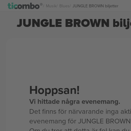
Musik
Blues
JUNGLE BROWN biljetter
JUNGLE BROWN bilje
Hoppsan!
Vi hittade några evenemang.
Det finns för närvarande inga akt
evenemang för JUNGLE BROWN
Om du tror att detta är fel kan du l