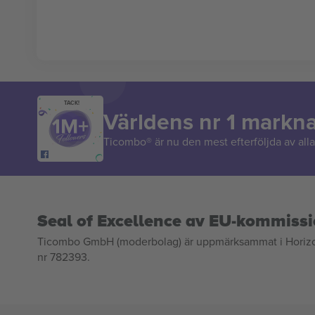
TACK!
Världens nr 1 markn
Ticombo® är nu den mest efterföljda av alla 
Seal of Excellence av EU-kommiss
Ticombo GmbH (moderbolag) är uppmärksammat i Horizon 2
nr 782393.