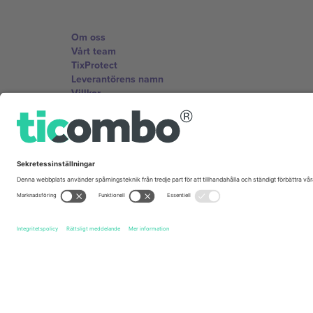
Om oss
Vårt team
TixProtect
Leverantörens namn
Villkor
Affiliate-program
Kontor och support
Germany
Unter den Linden 24, 10117 Berlin, Germany
United States
131 Continental Dr, Suite 305, Newark, Delaware 19713, 