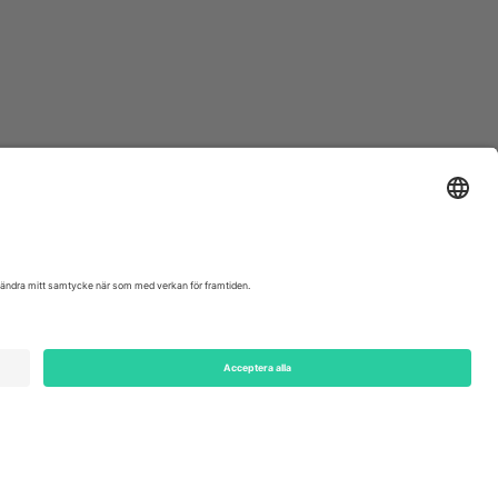
ondon, EC1V 1AW, United Kingdom
Switzerland