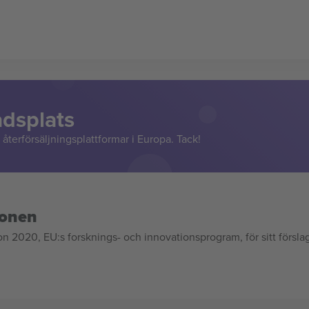
adsplats
återförsäljningsplattformar i Europa. Tack!
ionen
020, EU:s forsknings- och innovationsprogram, för sitt försla