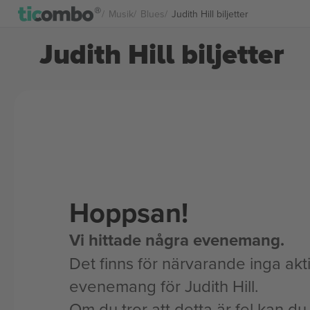
Musik
Blues
Judith Hill biljetter
Judith Hill biljetter
Hoppsan!
Vi hittade några evenemang.
Det finns för närvarande inga akt
evenemang för Judith Hill.
Om du tror att detta är fel kan du l