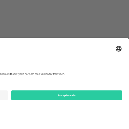
ondon, EC1V 1AW, United Kingdom
Switzerland