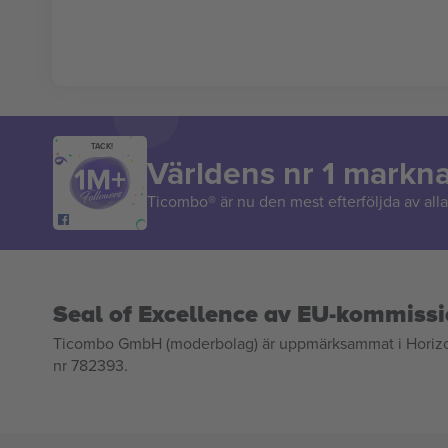
TACK!
Världens nr 1 markn
Ticombo® är nu den mest efterföljda av alla 
Seal of Excellence av EU-kommiss
Ticombo GmbH (moderbolag) är uppmärksammat i Horizon 2
nr 782393.