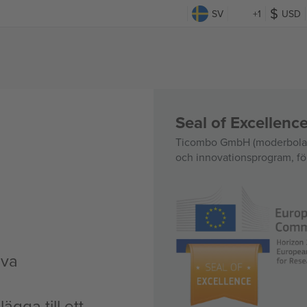
SV
+1
USD
Seal of Excellen
Ticombo GmbH (moderbolag)
och innovationsprogram, för
iva
ägga till ett