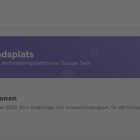
adsplats
återförsäljningsplattformar i Europa. Tack!
ionen
020, EU:s forsknings- och innovationsprogram, för sitt försla