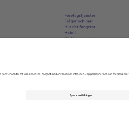
Företagstjänster
Frågor och mer
Hur det fungerar
Hotell
Världscupcentrum
Kontakta oss
United Kingdom
167 City Road, London, Greater L
Switzerland
United States
Dorfstrasse 52a, 6390 Engelberg, 