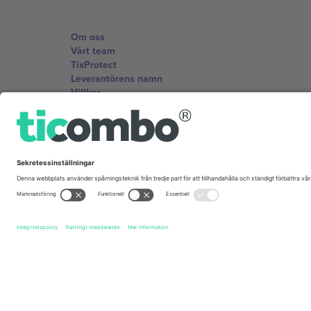
Om oss
Vårt team
TixProtect
Leverantörens namn
Villkor
Affiliate-program
Kontor och support
Germany
Unter den Linden 24, 10117 Berlin, Germany
United States
131 Continental Dr, Suite 305, Newark, Delaware 19713, 