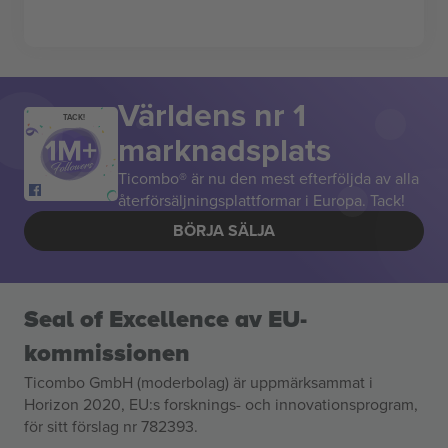
Världens nr 1
TACK!
marknadsplats
Ticombo® är nu den mest efterföljda av alla
återförsäljningsplattformar i Europa. Tack!
BÖRJA SÄLJA
Seal of Excellence av EU-
kommissionen
Ticombo GmbH (moderbolag) är uppmärksammat i
Horizon 2020, EU:s forsknings- och innovationsprogram,
för sitt förslag nr 782393.