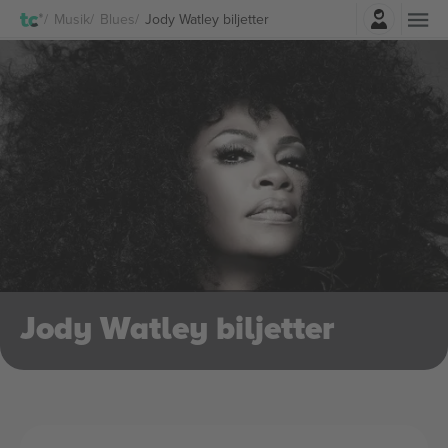
Logga in
Musik
Blues
Jody Watley biljetter
Jody Watley biljetter