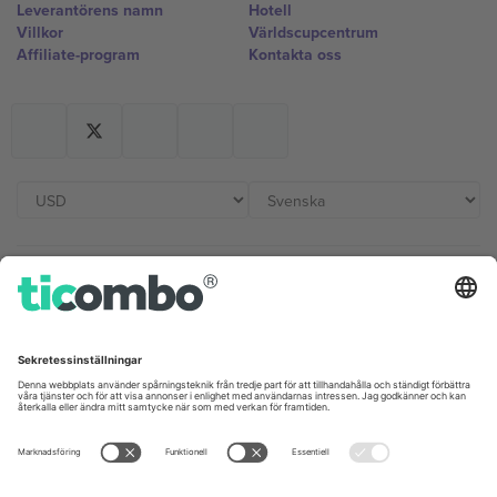
Leverantörens namn
Hotell
Villkor
Världscupcentrum
Affiliate-program
Kontakta oss
Kontor och support
Germany
United Kingdom
Unter den Linden 24, 10117
167 City Road, London, Greater
Berlin, Germany
London, EC1V 1AW, United
Kingdom
United States
Switzerland
131 Continental Dr, Suite 305,
Dorfstrasse 52a, 6390