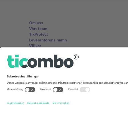
Om oss
Vårt team
TixProtect
Leverantörens namn
Villkor
Affiliate-program
Kontor och support
Germany
Unter den Linden 24, 10117 Berlin, Germany
United States