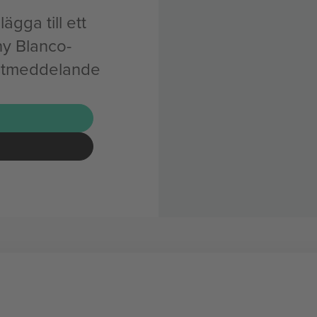
ägga till ett
ny Blanco-
ostmeddelande
G