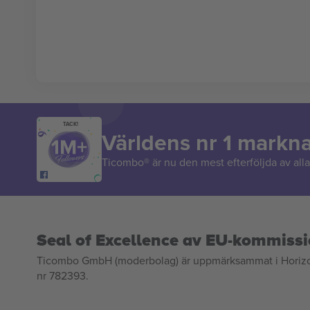
TACK!
Världens nr 1 markn
Ticombo® är nu den mest efterföljda av alla 
Seal of Excellence av EU-kommiss
Ticombo GmbH (moderbolag) är uppmärksammat i Horizon 2
nr 782393.