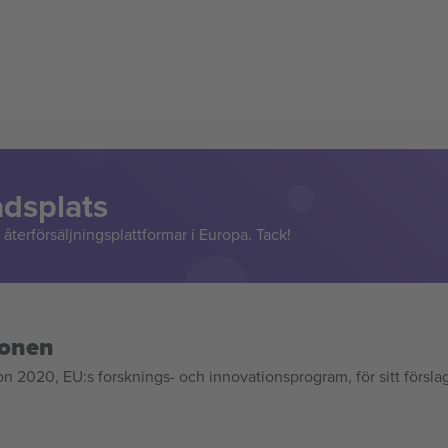
adsplats
återförsäljningsplattformar i Europa. Tack!
ionen
020, EU:s forsknings- och innovationsprogram, för sitt försla