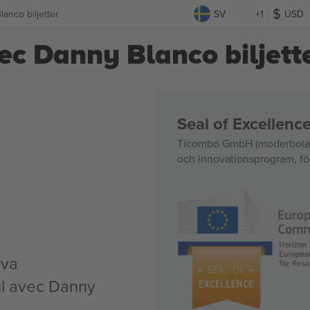
anco biljetter
SV
+1
USD
vec Danny Blanco biljett
Seal of Excellen
Ticombo GmbH (moderbolag)
och innovationsprogram, för
iva
ul avec Danny