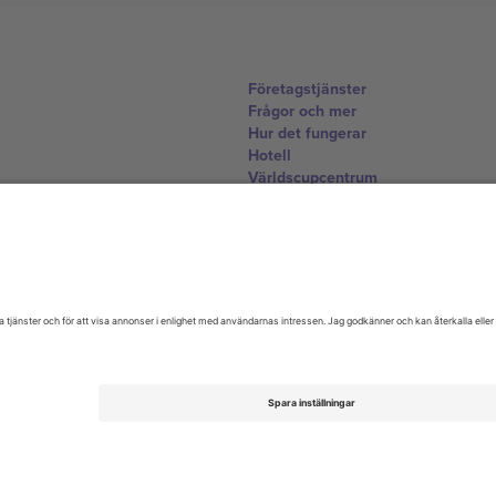
Företagstjänster
Frågor och mer
Hur det fungerar
Hotell
Världscupcentrum
Kontakta oss
United Kingdom
167 City Road, London, Greater L
Switzerland