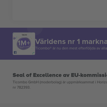
TACK!
Världens nr 1 markn
Ticombo® är nu den mest efterföljda av alla 
Seal of Excellence av EU-kommiss
Ticombo GmbH (moderbolag) är uppmärksammat i Horizon 2
nr 782393.