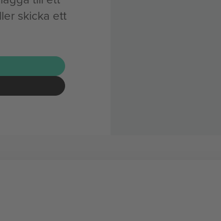
er skicka ett
G