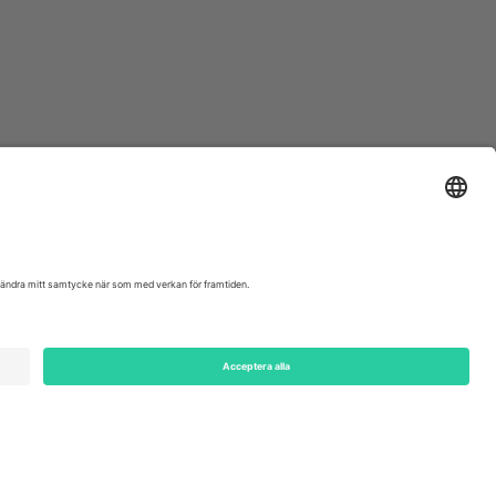
ondon, EC1V 1AW, United Kingdom
Switzerland