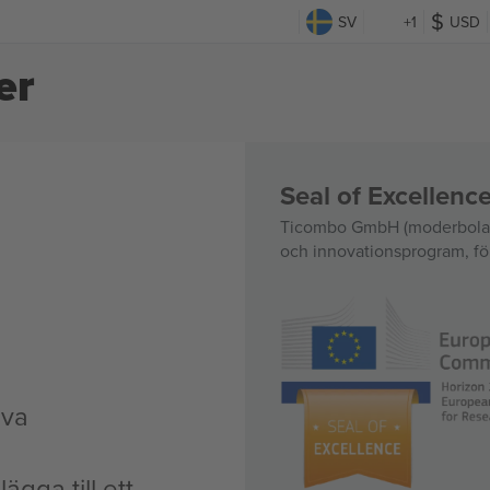
SV
+1
USD
er
Seal of Excellen
Ticombo GmbH (moderbolag)
och innovationsprogram, för
iva
ägga till ett