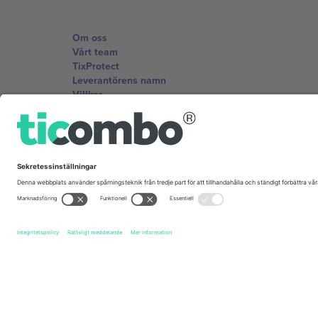
Om oss
Vårt team
TixProtect
Leverantörens namn
Villkor
Affiliate-program
Kontor och support
Germany
Unter den Linden 24, 10117 Berlin, Germany
United States
131 Continental Dr, Suite 305, Newark, Delaware 19713, 