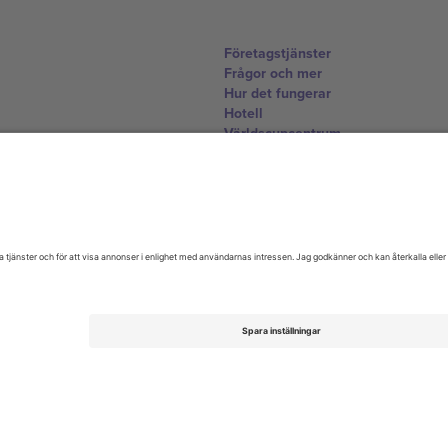
Företagstjänster
Frågor och mer
Hur det fungerar
Hotell
Världscupcentrum
Kontakta oss
United Kingdom
167 City Road, London, Greater L
Switzerland
United States
Dorfstrasse 52a, 6390 Engelberg, 