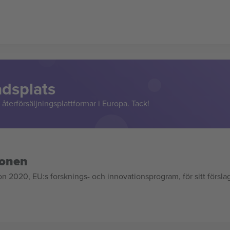
adsplats
återförsäljningsplattformar i Europa. Tack!
ionen
020, EU:s forsknings- och innovationsprogram, för sitt försla