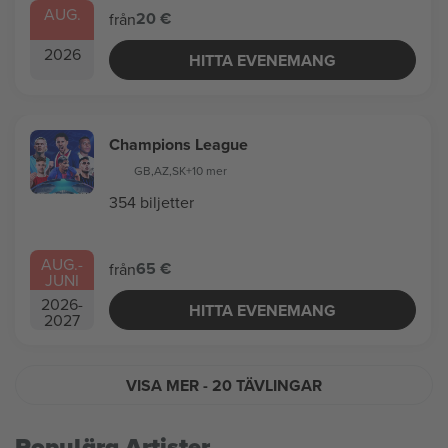
AUG.
20 €
från
2026
HITTA EVENEMANG
Champions League
GB
,
AZ
,
SK
+10 mer
354 biljetter
AUG.
-
65 €
från
JUNI
2026
-
HITTA EVENEMANG
2027
VISA MER
- 20 TÄVLINGAR
Populära Artister