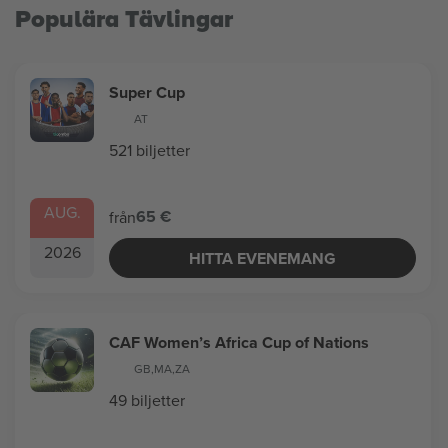
Populära Tävlingar
Super Cup
AT
521 biljetter
AUG.
65 €
från
2026
HITTA EVENEMANG
CAF Women’s Africa Cup of Nations
GB
,
MA
,
ZA
49 biljetter