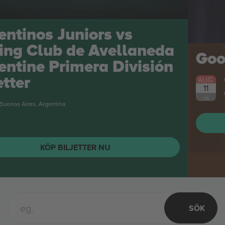
Goo Goo Dolls
biljetter
AUG.
Grand Rapids, United States
11
Goo Goo Dolls
TIS
KÖP BILJETTER NU
SÖK