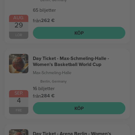
65 biljetter
AUG.
262 €
från
29
KÖP
LÖR
Day Ticket - Max-Schmeling-Halle -
Women’s Basketball World Cup
Max-Schmeling-Halle
Berlin, Germany
16 biljetter
SEP.
284 €
från
4
KÖP
FRE
Day Ticket - Arena Berlin - Women’s