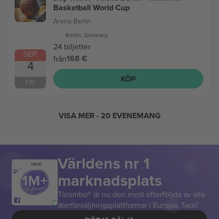
Basketball World Cup
Arena Berlin
Berlin, Germany
24 biljetter
SEP.
168 €
från
4
KÖP
FRE
VISA MER
- 20 EVENEMANG
Världens nr 1
TACK!
marknadsplats
Ticombo® är nu den mest efterföljda av alla
återförsäljningsplattformar i Europa. Tack!