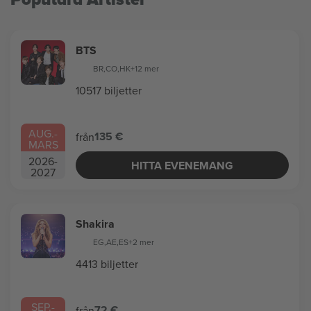
BTS
BR
,
CO
,
HK
+12 mer
10517 biljetter
AUG.
-
135 €
från
MARS
2026
-
HITTA EVENEMANG
2027
Shakira
EG
,
AE
,
ES
+2 mer
4413 biljetter
SEP.
-
72 €
från