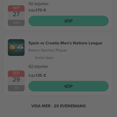
50 biljetter
SEP.
170 €
från
27
KÖP
SÖN
Spain vs Croatia Men's Nations League
Ramon Sanchez Pizjuan
Sevilla, Spain
82 biljetter
SEP.
135 €
från
29
KÖP
TIS
VISA MER
- 20 EVENEMANG