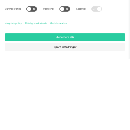
Om oss
Företagstjänster
Vårt team
Frågor och mer
TixProtect
Hur det fungerar
Leverantörens namn
Hotell
Villkor
Världscupcentrum
Affiliate-program
Kontakta oss
Kontor och support
Germany
United Kingdom
Unter den Linden 24, 10117
167 City Road, London, Greater
Berlin, Germany
London, EC1V 1AW, United
Kingdom