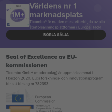
Världens nr 1
TACK!
marknadsplats
Ticombo® är nu den mest efterföljda av alla
återförsäljningsplattformar i Europa. Tack!
BÖRJA SÄLJA
Seal of Excellence av EU-
kommissionen
Ticombo GmbH (moderbolag) är uppmärksammat i
Horizon 2020, EU:s forsknings- och innovationsprogram,
för sitt förslag nr 782393.