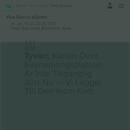
Logga in
Musik
Alternative
Viva Suecia
Viva Suecia biljetter
lör, jan. 16 27, 20:30 CEST
Palau Sant Jordi,
Barcelona, Spain
Tyvärr,
Kartan Över
Evenemangsplatsen
Är Inte Tillgänglig
Just Nu — Vi Lägger
Till Den Inom Kort.