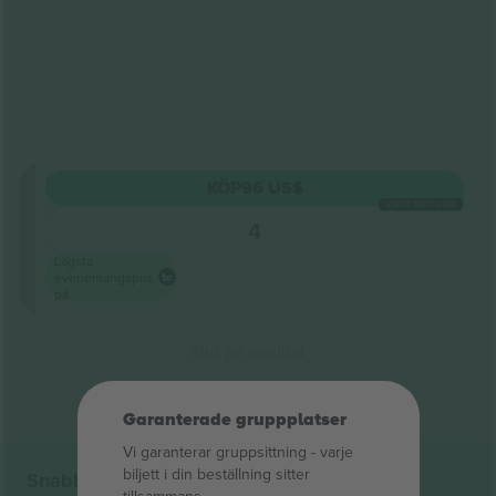
Pista
KÖP
96 US$
5.0 (51)
VARJE KATEGORI
Företagssäljare
4
E-biljett
Lägsta
evenemangspris
på
Slut på resultat
Garanterade gruppplatser
Vi garanterar gruppsittning ‑ varje
biljett i din beställning sitter
Snabblänkar