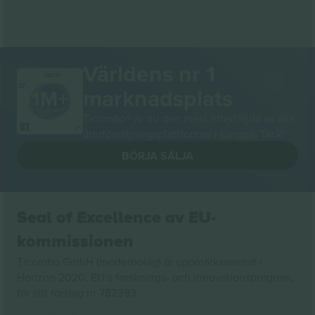
Världens nr 1
TACK!
marknadsplats
Ticombo® är nu den mest efterföljda av alla
återförsäljningsplattformar i Europa. Tack!
BÖRJA SÄLJA
Seal of Excellence av EU-
kommissionen
Ticombo GmbH (moderbolag) är uppmärksammat i
Horizon 2020, EU:s forsknings- och innovationsprogram,
för sitt förslag nr 782393.