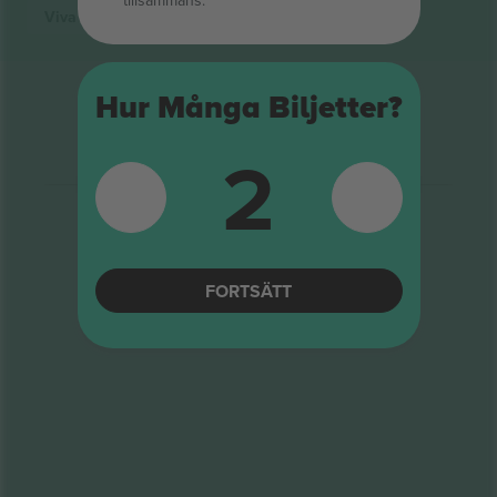
tillsammans.
Viva Suecia
biljetter
Hur Många Biljetter?
2
FORTSÄTT