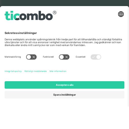
Om oss
Företagstjänster
Vårt team
Frågor och mer
TixProtect
Hur det fungerar
Leverantörens namn
Hotell
Villkor
Världscupcentrum
Affiliate-program
Kontakta oss
Kontor och support
Germany
United Kingdom