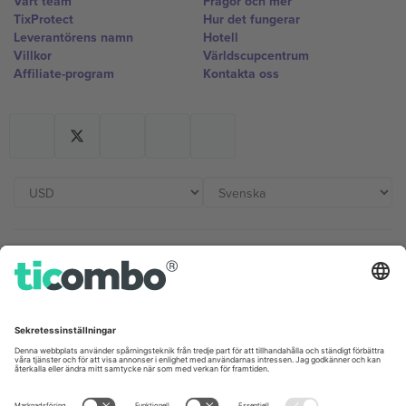
Vårt team
Frågor och mer
TixProtect
Hur det fungerar
Leverantörens namn
Hotell
Villkor
Världscupcentrum
Affiliate-program
Kontakta oss
Kontor och support
Germany
United Kingdom
Unter den Linden 24, 10117
167 City Road, London, Greater
Berlin, Germany
London, EC1V 1AW, United
Kingdom
United States
Switzerland