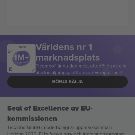
Världens nr 1
TACK!
marknadsplats
Ticombo® är nu den mest efterföljda av alla
återförsäljningsplattformar i Europa. Tack!
BÖRJA SÄLJA
Seal of Excellence av EU-
kommissionen
Ticombo GmbH (moderbolag) är uppmärksammat i
Horizon 2020, EU:s forsknings- och innovationsprogram,