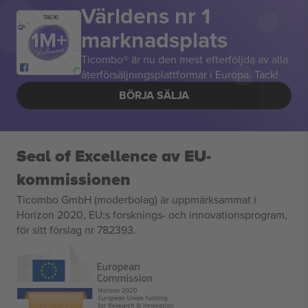
Världens nr 1
TACK!
marknadsplats
Ticombo® är nu den mest efterföljda av alla
återförsäljningsplattformar i Europa. Tack!
BÖRJA SÄLJA
Seal of Excellence av EU-
kommissionen
Ticombo GmbH (moderbolag) är uppmärksammat i
Horizon 2020, EU:s forsknings- och innovationsprogram,
för sitt förslag nr 782393.