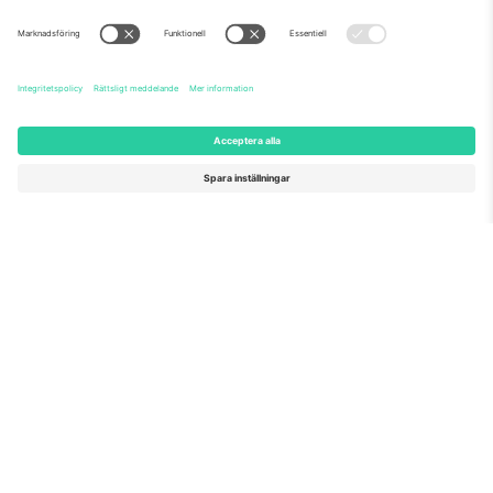
Om oss
Företagstjänster
Vårt team
Frågor och mer
TixProtect
Hur det fungerar
Leverantörens namn
Hotell
Villkor
Världscupcentrum
Affiliate-program
Kontakta oss
Kontor och support
Germany
United Kingdom
Unter den Linden 24, 10117
167 City Road, London, Greater
Berlin, Germany
London, EC1V 1AW, United
Kingdom